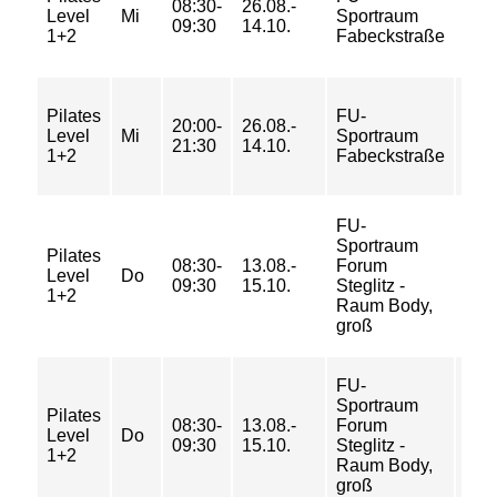
08:30-
26.08.-
33/
Level
Mi
Sportraum
09:30
14.10.
33/
1+2
Fabeckstraße
43 
30/
Pilates
FU-
20:00-
26.08.-
46/
Level
Mi
Sportraum
21:30
14.10.
46/
1+2
Fabeckstraße
62 
FU-
Sportraum
18/
Pilates
08:30-
13.08.-
Forum
29/
Level
Do
09:30
15.10.
Steglitz -
29/
1+2
Raum Body,
39 
groß
FU-
Sportraum
Pilates
08:30-
13.08.-
Forum
4/ 5
Level
Do
09:30
15.10.
Steglitz -
5/ 7
1+2
Raum Body,
groß