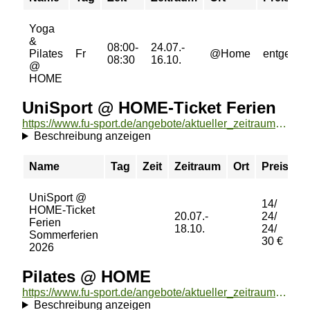
Yoga
&
08:00-
24.07.-
Pilates
Fr
@Home
entgeltfre
08:30
16.10.
@
HOME
UniSport @ HOME-Ticket Ferien
https://www.fu-sport.de/angebote/aktueller_zeitraum/_UniSport___HOME-Ticket_Ferien.html
Beschreibung anzeigen
Name
Tag
Zeit
Zeitraum
Ort
Preis
B
UniSport @
14/
HOME-Ticket
20.07.-
24/
Ferien
b
18.10.
24/
Sommerferien
30 €
2026
Pilates @ HOME
https://www.fu-sport.de/angebote/aktueller_zeitraum/_Pilates___HOME.html
Beschreibung anzeigen