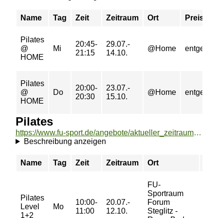
Name
Tag
Zeit
Zeitraum
Ort
Preis
Pilates
20:45-
29.07.-
@
Mi
@Home
entgeltfre
21:15
14.10.
HOME
Pilates
20:00-
23.07.-
@
Do
@Home
entgeltfre
20:30
15.10.
HOME
Pilates
https://www.fu-sport.de/angebote/aktueller_zeitraum/_Pilates.html
Beschreibung anzeigen
Name
Tag
Zeit
Zeitraum
Ort
Pre
FU-
Sportraum
24/
Pilates
10:00-
20.07.-
Forum
42/
Level
Mo
11:00
12.10.
Steglitz -
42/
1+2