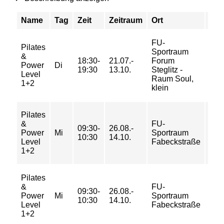
Name
Tag
Zeit
Zeitraum
Ort
Pre
FU-
Pilates
Sportraum
18/
&
18:30-
21.07.-
Forum
29/
Power
Di
19:30
13.10.
Steglitz -
29/
Level
Raum Soul,
39 
1+2
klein
Pilates
20/
&
FU-
09:30-
26.08.-
33/
Power
Mi
Sportraum
10:30
14.10.
33/
Level
Fabeckstraße
43 
1+2
Pilates
&
FU-
09:30-
26.08.-
3/ 4
Power
Mi
Sportraum
10:30
14.10.
4/ 5
Level
Fabeckstraße
1+2