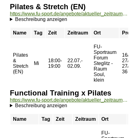
Pilates & Stretch (EN)
https://www.fu-sport.de/angebote/aktueller_zeitraum/_Pilates__und__Stretch__EN_.html
Beschreibung anzeigen
Name
Tag
Zeit
Zeitraum
Ort
Preis
FU-
Sportraum
Pilates
16/
Forum
&
18:00-
22.07.-
27/
Mi
Steglitz -
Stretch
19:00
02.09.
27/
Raum
(EN)
36 €
Soul,
klein
Functional Training x Pilates
https://www.fu-sport.de/angebote/aktueller_zeitraum/_Functional_Training_x_Pilates.html
Beschreibung anzeigen
Name
Tag
Zeit
Zeitraum
Ort
Pre
FU-