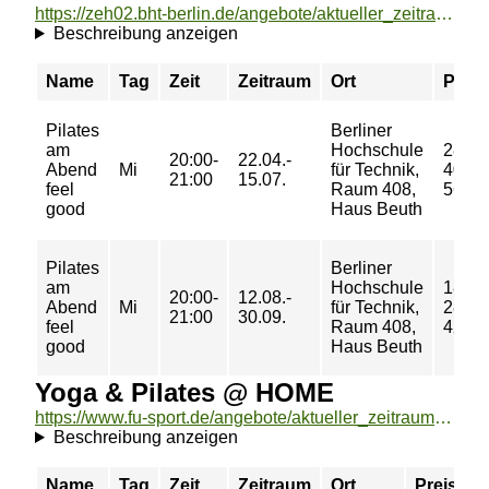
https://zeh02.bht-berlin.de/angebote/aktueller_zeitraum/_Pilates_am_Abend.html
Beschreibung anzeigen
Name
Tag
Zeit
Zeitraum
Ort
Preis
Pilates
Berliner
am
Hochschule
28/
20:00-
22.04.-
Abend
Mi
für Technik,
40/
21:00
15.07.
feel
Raum 408,
56 €
good
Haus Beuth
Pilates
Berliner
am
Hochschule
18/
20:00-
12.08.-
Abend
Mi
für Technik,
28/
21:00
30.09.
feel
Raum 408,
42 €
good
Haus Beuth
Yoga & Pilates @ HOME
https://www.fu-sport.de/angebote/aktueller_zeitraum/_Yoga__und__Pilates___HOME.html
Beschreibung anzeigen
Name
Tag
Zeit
Zeitraum
Ort
Preis