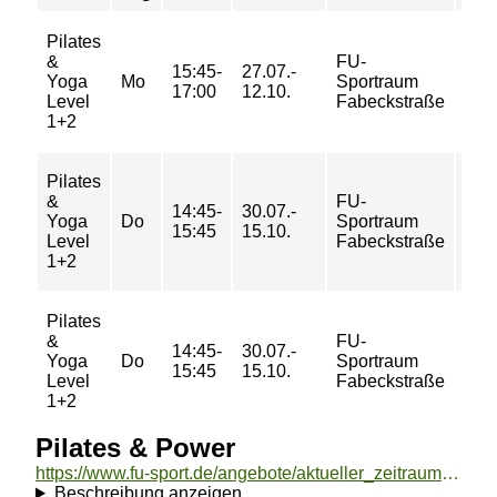
Pilates
34/
&
FU-
15:45-
27.07.-
50/
Yoga
Mo
Sportraum
17:00
12.10.
50/
Level
Fabeckstraße
68 
1+2
Pilates
26/
&
FU-
14:45-
30.07.-
41/
Yoga
Do
Sportraum
15:45
15.10.
41/
Level
Fabeckstraße
55 
1+2
Pilates
&
FU-
14:45-
30.07.-
5/ 7
Yoga
Do
Sportraum
15:45
15.10.
7/ 9
Level
Fabeckstraße
1+2
Pilates & Power
https://www.fu-sport.de/angebote/aktueller_zeitraum/_Pilates__und__Power.html
Beschreibung anzeigen