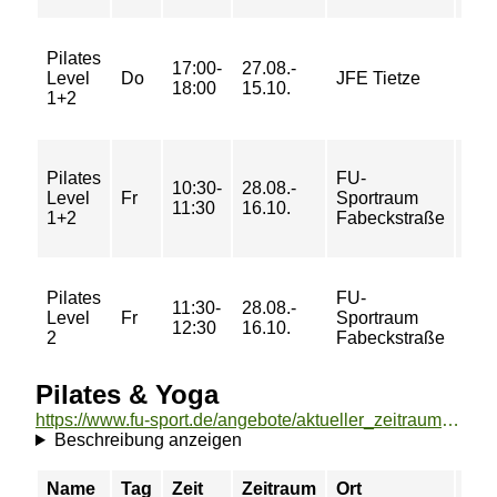
30/
Pilates
17:00-
27.08.-
46/
Level
Do
JFE Tietze
18:00
15.10.
46/
1+2
62 
20/
Pilates
FU-
10:30-
28.08.-
33/
Level
Fr
Sportraum
11:30
16.10.
33/
1+2
Fabeckstraße
43 
20/
Pilates
FU-
11:30-
28.08.-
33/
Level
Fr
Sportraum
12:30
16.10.
33/
2
Fabeckstraße
43 
Pilates & Yoga
https://www.fu-sport.de/angebote/aktueller_zeitraum/_Pilates__und__Yoga.html
Beschreibung anzeigen
Name
Tag
Zeit
Zeitraum
Ort
Pre