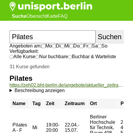
Suche
Übersicht
Karte
FAQ
Angeboten am:
Mo
Di
Mi
Do
Fr
Sa
So
Verfügbarkeit:
Alle Kurse
Nur buchbare
Buchbar & Warteliste
31 Kurse gefunden
Pilates
https://zeh02.bht-berlin.de/angebote/aktueller_zeitraum/_Pilates.html
Beschreibung anzeigen
Name
Tag
Zeit
Zeitraum
Ort
Preis
Berliner
Hochschule
28/
Pilates
19:00-
22.04.-
Mi
für Technik,
40/
A - F
20:00
15.07.
Raum 408,
56 €