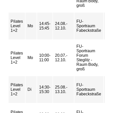
Raum Body,
57 
groß
20/
Pilates
FU-
14:45-
24.08.-
33/
Level
Mo
Sportraum
15:45
12.10.
33/
1+2
Fabeckstraße
43 
FU-
Sportraum
Pilates
10:00-
20.07.-
Forum
5/ 7
Level
Mo
11:00
12.10.
Steglitz -
7/ 9
1+2
Raum Body,
groß
20/
Pilates
FU-
14:30-
25.08.-
33/
Level
Di
Sportraum
15:30
13.10.
33/
1+2
Fabeckstraße
43 
20/
Pilates
FU-