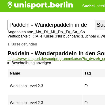
Suche
Übersi
Angeboten am:
Mo
Di
Mi
Do
Fr
Sa
So
Verfügbarkeit:
Alle Kurse
Nur buchbare
Buchbar & War
1 Kurse gefunden
Paddeln - Wanderpaddeln in den S
Beschreibung anzeigen
Name
Tag
Workshop Level 2-3
Fr
Workshop Level 2-3
Fr