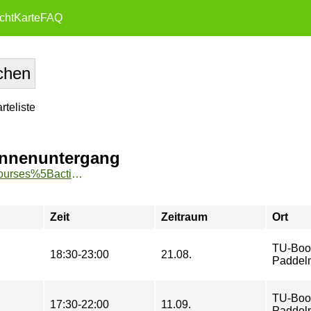
cht
Karte
FAQ
teliste
onnenuntergang
https://www.tu-sport.de/sportprogramm/kurse/?tx_dwzeh_courses%5Baction%5D=show&tx_dwzeh_courses%5BsportsDescription%5D=1114&cHash=7f796ff5fa7eb6d92b7c93652d3c101b
Zeit
Zeitraum
Ort
TU-Boo
18:30-23:00
21.08.
Paddel
TU-Boo
17:30-22:00
11.09.
Paddel