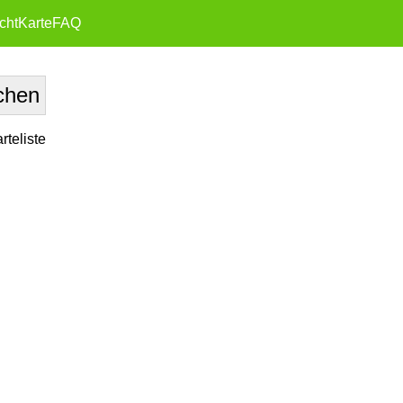
cht
Karte
FAQ
teliste