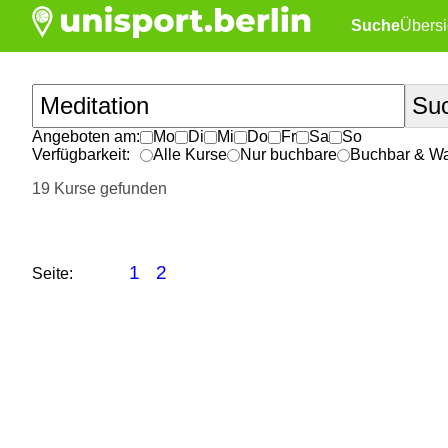
Suche
Übersi
Angeboten am:
Mo
Di
Mi
Do
Fr
Sa
So
Verfügbarkeit:
Alle Kurse
Nur buchbare
Buchbar & War
19 Kurse gefunden
1
2
Seite: