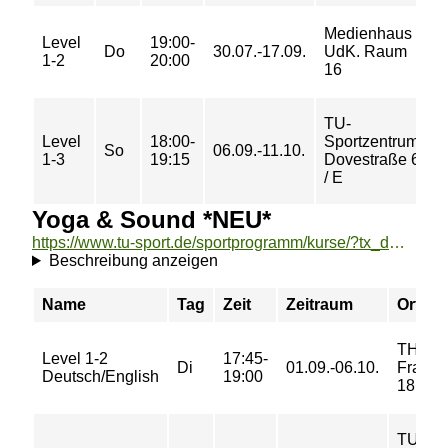
Medienhaus
Level
19:00-
1
Do
30.07.-17.09.
UdK. Raum
1-2
20:00
€
16
TU-
Level
18:00-
Sportzentrum
1
So
06.09.-11.10.
1-3
19:15
Dovestraße 6
€
/ E
Yoga & Sound *NEU*
https://www.tu-sport.de/sportprogramm/kurse/?tx_dwzeh_courses%5Baction%5D=show&tx_dwzeh_courses%5BsportsDescription%5D=1696&cHash=d755a701245cd1d4660839dbcf26f8c0
Beschreibung anzeigen
Name
Tag
Zeit
Zeitraum
Ort
TH
Level 1-2
17:45-
Di
01.09.-06.10.
Fraenk
Deutsch/English
19:00
18
TU-