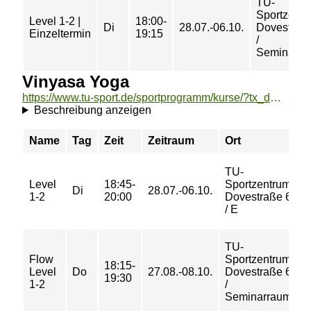
TU-
Sportzent
Level 1-2 |
18:00-
Di
28.07.-06.10.
Dovestraß
Einzeltermin
19:15
/
Seminarra
Vinyasa Yoga
https://www.tu-sport.de/sportprogramm/kurse/?tx_dwzeh_courses%5Baction%5D=show&tx_dwzeh_courses%5BsportsDescription%5D=1000&cHash=6203e1f11db1df4307d879b61d2c0b7d
Beschreibung anzeigen
Name
Tag
Zeit
Zeitraum
Ort
P
TU-
Level
18:45-
Sportzentrum
3
Di
28.07.-06.10.
1-2
20:00
Dovestraße 6
€
/ E
TU-
Flow
Sportzentrum
18:15-
2
Level
Do
27.08.-08.10.
Dovestraße 6
19:30
€
1-2
/
Seminarraum