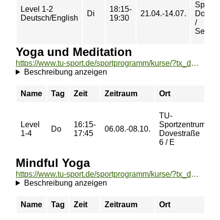
Sportz
Level 1-2
18:15-
Di
21.04.-14.07.
Dovest
Deutsch/English
19:30
/
Semin
Yoga und Meditation
https://www.tu-sport.de/sportprogramm/kurse/?tx_dwzeh_courses%5Baction%5D=show&tx_dwzeh_courses%5BsportsDescription%5D=846&cHash=0ebbf97c424c6f76a1460e27c748d075
Beschreibung anzeigen
Name
Tag
Zeit
Zeitraum
Ort
P
TU-
Level
16:15-
Sportzentrum
3
Do
06.08.-08.10.
1-4
17:45
Dovestraße
€
6 / E
Mindful Yoga
https://www.tu-sport.de/sportprogramm/kurse/?tx_dwzeh_courses%5Baction%5D=show&tx_dwzeh_courses%5BsportsDescription%5D=1033&cHash=d69c57d50c19f15da3d184339291eccd
Beschreibung anzeigen
Name
Tag
Zeit
Zeitraum
Ort