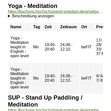
Yoga - Meditation
https://buchung.hochschulsport-potsdam.de/angebote/aktueller_zeitraum/_Yoga_-_Meditation.html
Beschreibung anzeigen
Name
Tag
Zeit
Zeitraum
Ort
Preis
Yoga -
17/
Meditation
19:40-
24.08.-
28/
taught in
Mo
beFIT
20:40
12.10.
33/
English -
37 €
open level
Yoga -
Meditation
19:40-
24.08.-
4/ 6/
taught in
Mo
beFIT
20:40
12.10.
7/ 8 €
English -
open level
SUP - Stand Up Paddling /
Meditation
https://buchung.hochschulsport-potsdam.de/angebote/aktueller_zeitraum/_SUP_-_Stand_Up_Paddling___Meditation.html