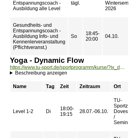
Entspannungscoach -
tägl.
Wintersemeste
Ausbildung alle Level
2026
Gesundheits- und
Entspannungscoach -
18:45-
Ausbildung Info- und
So
04.10.
20:00
Kennenlerveranstaltung
(Pflichtveranst.)
Yoga - Dynamic Flow
https://www.tu-sport.de/sportprogramm/kurse/?tx_dwzeh_courses%5Baction%5D=show&tx_dwzeh_courses%5BsportsDescription%5D=1600&cHash=7a33c7c760fccdb21d9b36107e4c11a5
Beschreibung anzeigen
Name
Tag
Zeit
Zeitraum
Ort
TU-
Sportzent
18:00-
Level 1-2
Di
28.07.-06.10.
Dovestraß
19:15
/
Seminarra