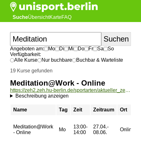
Suche
Übersicht
Karte
FAQ
Angeboten am:
Mo
Di
Mi
Do
Fr
Sa
So
Verfügbarkeit:
Alle Kurse
Nur buchbare
Buchbar & Warteliste
19 Kurse gefunden
Meditation@Work - Online
https://zeh2.zeh.hu-berlin.de/sportarten/aktueller_zeitraum/_Meditation_Work_-_Online.html
Beschreibung anzeigen
Name
Tag
Zeit
Zeitraum
Ort
Meditation@Work
13:00-
27.04.-
Mo
Online
- Online
14:00
08.06.