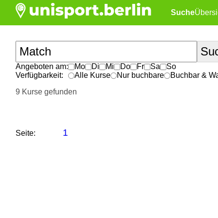
Suche
Übersi
Angeboten am:
Mo
Di
Mi
Do
Fr
Sa
So
Verfügbarkeit:
Alle Kurse
Nur buchbare
Buchbar & War
9 Kurse gefunden
1
Seite: