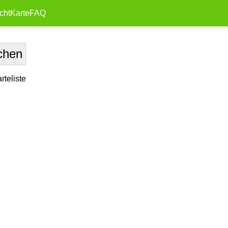
cht
Karte
FAQ
teliste