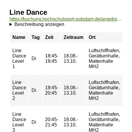
Line Dance
https://buchung.hochschulsport-potsdam.de/angebote/aktueller_zeitraum/_Line_Dance.html
Beschreibung anzeigen
Name
Tag
Zeit
Zeitraum
Ort
Pr
Line
Luftschiffhafen,
23/
Dance
18:45-
18.08.-
Gerätturnhalle,
37/
Di
Level
19:45
13.10.
Mattenhalle
44/
1
MH2
50
Line
Luftschiffhafen,
23/
Dance
19:45-
18.08.-
Gerätturnhalle,
37/
Di
Level
20:45
13.10.
Mattenhalle
44/
2
MH2
50
Line
Luftschiffhafen,
23/
Dance
20:45-
18.08.-
Gerätturnhalle,
37/
Di
Level
21:45
13.10.
Mattenhalle
44/
3
MH2
50