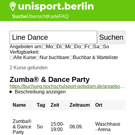
Suche
Übersicht
Karte
FAQ
Angeboten am:
Mo
Di
Mi
Do
Fr
Sa
So
Verfügbarkeit:
Alle Kurse
Nur buchbare
Buchbar & Warteliste
2 Kurse gefunden
Zumba® & Dance Party
https://buchung.hochschulsport-potsdam.de/angebote/aktueller_zeitraum/_Zumba___und__Dance_Party.html
Beschreibung anzeigen
Name
Tag
Zeit
Zeitraum
Ort
Pre
25/
Zumba®
15:00-
Waschhaus
35/
& Dance
So
06.09.
19:00
- Arena
35/
Party
35 €