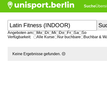
Suche
Übersi
Angeboten am:
Mo
Di
Mi
Do
Fr
Sa
So
Verfügbarkeit:
Alle Kurse
Nur buchbare
Buchbar & War
Keine Ergebnisse gefunden.
😔