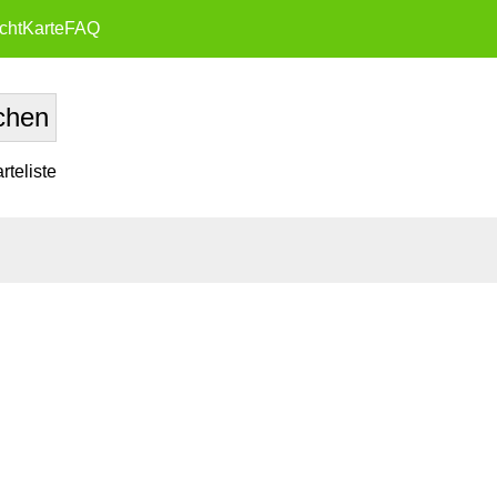
cht
Karte
FAQ
teliste