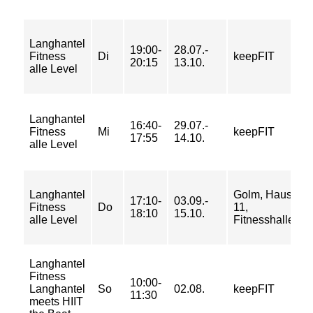
2
Langhantel
19:00-
28.07.-
4
Fitness
Di
keepFIT
20:15
13.10.
5
alle Level
5
2
Langhantel
16:40-
29.07.-
4
Fitness
Mi
keepFIT
17:55
14.10.
5
alle Level
5
1
Langhantel
Golm, Haus
17:10-
03.09.-
2
Fitness
Do
11,
18:10
15.10.
3
alle Level
Fitnesshalle
3
Langhantel
Fitness
8
10:00-
Langhantel
So
02.08.
keepFIT
1
11:30
meets HIIT
1