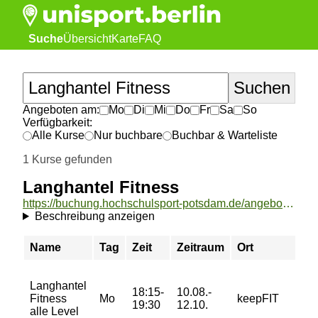
Suche
Übersicht
Karte
FAQ
Angeboten am:
Mo
Di
Mi
Do
Fr
Sa
So
Verfügbarkeit:
Alle Kurse
Nur buchbare
Buchbar & Warteliste
1 Kurse gefunden
Langhantel Fitness
https://buchung.hochschulsport-potsdam.de/angebote/aktueller_zeitraum/_Langhantel_Fitness.html
Beschreibung anzeigen
Name
Tag
Zeit
Zeitraum
Ort
P
2
Langhantel
18:15-
10.08.-
4
Fitness
Mo
keepFIT
19:30
12.10.
5
alle Level
5