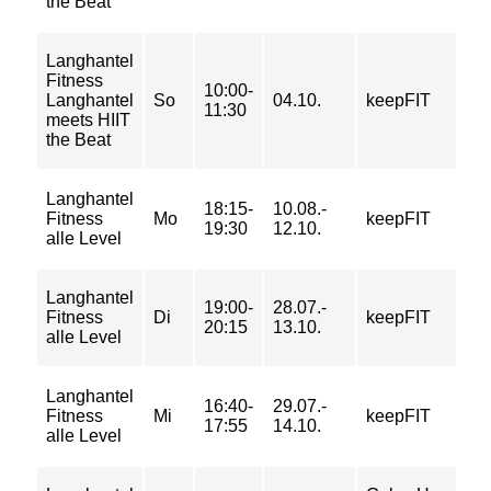
the Beat
Langhantel
Fitness
8
10:00-
Langhantel
So
04.10.
keepFIT
1
11:30
meets HIIT
1
the Beat
Langhantel
18:15-
10.08.-
5
Fitness
Mo
keepFIT
19:30
12.10.
8
alle Level
Langhantel
19:00-
28.07.-
5
Fitness
Di
keepFIT
20:15
13.10.
8
alle Level
Langhantel
16:40-
29.07.-
5
Fitness
Mi
keepFIT
17:55
14.10.
8
alle Level