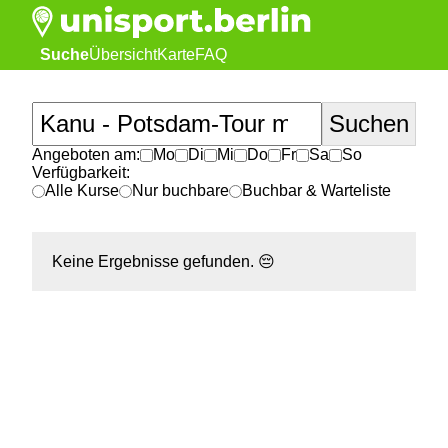
Suche
Übersicht
Karte
FAQ
Angeboten am:
Mo
Di
Mi
Do
Fr
Sa
So
Verfügbarkeit:
Alle Kurse
Nur buchbare
Buchbar & Warteliste
Keine Ergebnisse gefunden.
😔