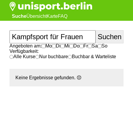
Suche
Übersicht
Karte
FAQ
Angeboten am:
Mo
Di
Mi
Do
Fr
Sa
So
Verfügbarkeit:
Alle Kurse
Nur buchbare
Buchbar & Warteliste
Keine Ergebnisse gefunden.
😔