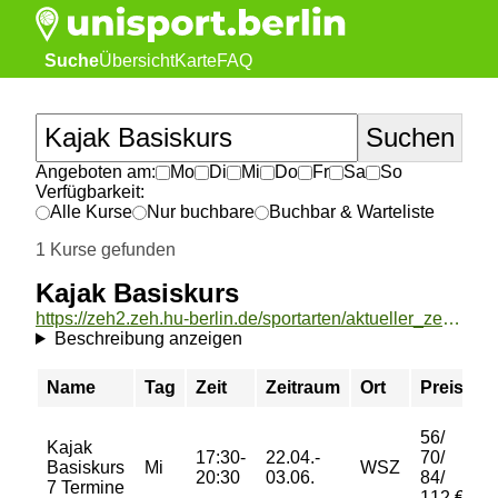
Suche
Übersicht
Karte
FAQ
Angeboten am:
Mo
Di
Mi
Do
Fr
Sa
So
Verfügbarkeit:
Alle Kurse
Nur buchbare
Buchbar & Warteliste
1 Kurse gefunden
Kajak Basiskurs
https://zeh2.zeh.hu-berlin.de/sportarten/aktueller_zeitraum/_Kajak_Basiskurs.html
Beschreibung anzeigen
Name
Tag
Zeit
Zeitraum
Ort
Preis
B
56/
Kajak
17:30-
22.04.-
70/
Basiskurs
Mi
WSZ
a
20:30
03.06.
84/
7 Termine
112 €