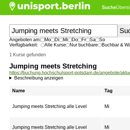
Suche
Übersi
Angeboten am:
Mo
Di
Mi
Do
Fr
Sa
So
Verfügbarkeit:
Alle Kurse
Nur buchbare
Buchbar & War
1 Kurse gefunden
Jumping meets Stretching
Beschreibung anzeigen
Name
Tag
Jumping meets Stretching alle Level
Mi
Jumping meets Stretching alle Level
Mi