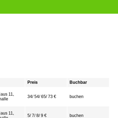
Preis
Buchbar
aus 11,
34/ 54/ 65/ 73 €
buchen
halle
aus 11,
5/ 7/ 8/ 9 €
buchen
halle