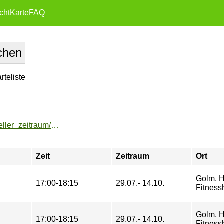
cht
Karte
FAQ
teliste
https://buchung.hochschulsport-potsdam.de/angebote/aktueller_zeitraum/_Jumping_meets_Stretching.html
Zeit
Zeitraum
Ort
Golm, H
17:00-18:15
29.07.- 14.10.
Fitness
Golm, H
17:00-18:15
29.07.- 14.10.
Fitness