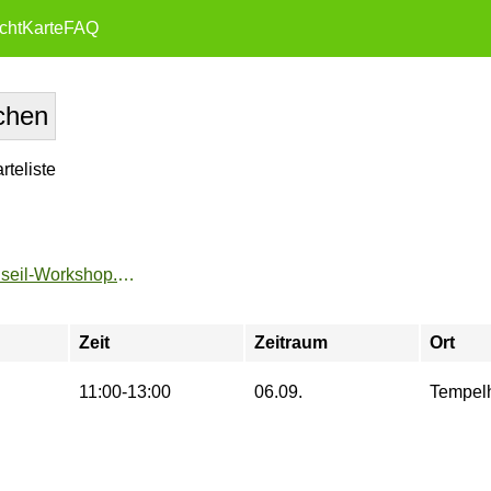
cht
Karte
FAQ
teliste
https://www.fu-sport.de/angebote/aktueller_zeitraum/_Hochseil-Workshop.html
Zeit
Zeitraum
Ort
11:00-13:00
06.09.
Tempelh