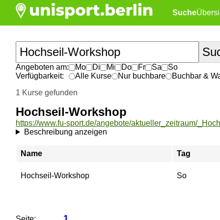
Suche
Übersi
Angeboten am:
Mo
Di
Mi
Do
Fr
Sa
So
Verfügbarkeit:
Alle Kurse
Nur buchbare
Buchbar & War
1 Kurse gefunden
Hochseil-Workshop
Beschreibung anzeigen
Name
Tag
Hochseil-Workshop
So
1
Seite: