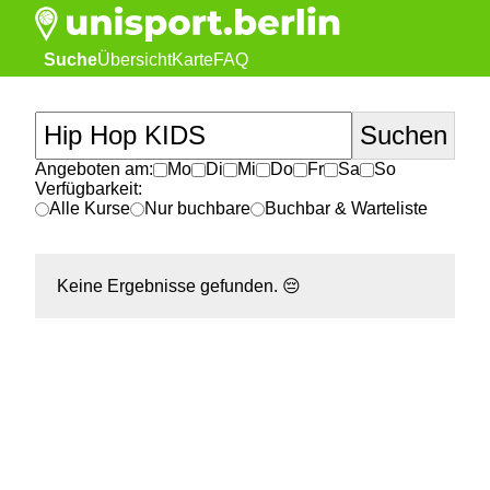
Suche
Übersicht
Karte
FAQ
Angeboten am:
Mo
Di
Mi
Do
Fr
Sa
So
Verfügbarkeit:
Alle Kurse
Nur buchbare
Buchbar & Warteliste
Keine Ergebnisse gefunden.
😔