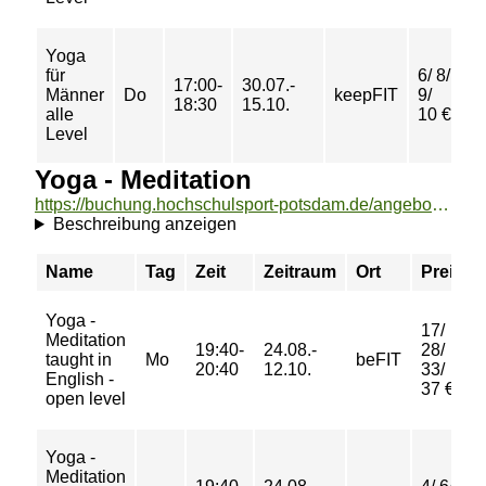
Yoga
für
6/ 8/
17:00-
30.07.-
Männer
Do
keepFIT
9/
18:30
15.10.
alle
10 €
Level
Yoga - Meditation
https://buchung.hochschulsport-potsdam.de/angebote/aktueller_zeitraum/_Yoga_-_Meditation.html
Beschreibung anzeigen
Name
Tag
Zeit
Zeitraum
Ort
Preis
Yoga -
17/
Meditation
19:40-
24.08.-
28/
taught in
Mo
beFIT
20:40
12.10.
33/
English -
37 €
open level
Yoga -
Meditation