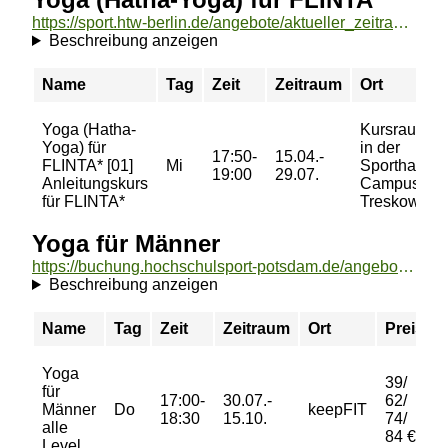
https://sport.htw-berlin.de/angebote/aktueller_zeitraum/_Yoga__Hatha-Yoga__fuer_FLINTA_.html
Beschreibung anzeigen
Name
Tag
Zeit
Zeitraum
Ort
Yoga (Hatha-
Kursraum 1
Yoga) für
in der
17:50-
15.04.-
FLINTA* [01]
Mi
Sporthalle -
19:00
29.07.
Anleitungskurs
Campus
für FLINTA*
Treskowalle
Yoga für Männer
https://buchung.hochschulsport-potsdam.de/angebote/aktueller_zeitraum/_Yoga_fuer_Maenner.html
Beschreibung anzeigen
Name
Tag
Zeit
Zeitraum
Ort
Preis
Yoga
39/
für
17:00-
30.07.-
62/
Männer
Do
keepFIT
18:30
15.10.
74/
alle
84 €
Level