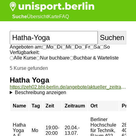
Suche
Übersicht
Karte
FAQ
Angeboten am:
Mo
Di
Mi
Do
Fr
Sa
So
Verfügbarkeit:
Alle Kurse
Nur buchbare
Buchbar & Warteliste
5 Kurse gefunden
Hatha Yoga
https://zeh02.bht-berlin.de/angebote/aktueller_zeitraum/_Hatha_Yoga.html
Beschreibung anzeigen
Name
Tag
Zeit
Zeitraum
Ort
Preis
Berliner
Hatha
Hochschule
28/
19:00-
20.04.-
Yoga
Mo
für Technik,
40/
20:00
13.07.
A-F
Raum 402,
62 €