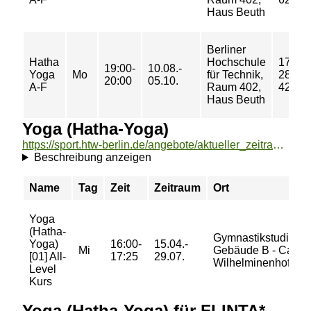
Haus Beuth
Berliner
Hatha
Hochschule
17/
19:00-
10.08.-
Yoga
Mo
für Technik,
28/
20:00
05.10.
A-F
Raum 402,
42 €
Haus Beuth
Yoga (Hatha-Yoga)
https://sport.htw-berlin.de/angebote/aktueller_zeitraum/_Yoga__Hatha-Yoga_.html
Beschreibung anzeigen
Name
Tag
Zeit
Zeitraum
Ort
Yoga
(Hatha-
Gymnastikstudio im
Yoga)
16:00-
15.04.-
Mi
Gebäude B - Camp
[01] All-
17:25
29.07.
Wilhelminenhofstra
Level
Kurs
Yoga (Hatha-Yoga) für FLINTA*