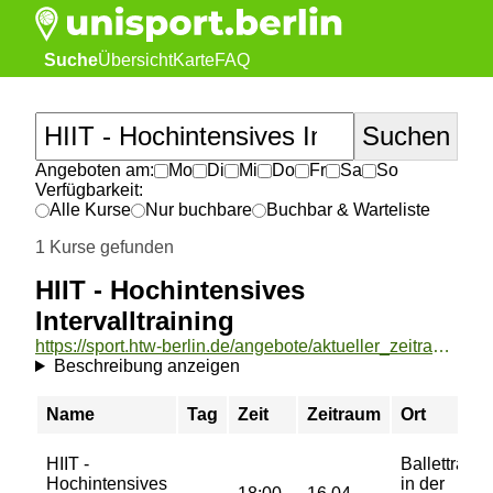
Suche
Übersicht
Karte
FAQ
Angeboten am:
Mo
Di
Mi
Do
Fr
Sa
So
Verfügbarkeit:
Alle Kurse
Nur buchbare
Buchbar & Warteliste
1 Kurse gefunden
HIIT - Hochintensives
Intervalltraining
https://sport.htw-berlin.de/angebote/aktueller_zeitraum/_HIIT_-_Hochintensives_Intervalltraining.html
Beschreibung anzeigen
Name
Tag
Zeit
Zeitraum
Ort
HIIT -
Ballettraum
Hochintensives
in der