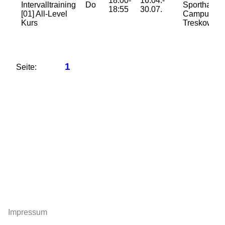
18:00-
16.04.-
Intervalltraining
Do
Sporthalle-
18:55
30.07.
[01] All-Level
Campus
Kurs
Treskowall
1
Seite:
Impressum