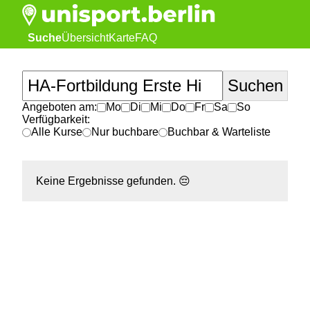
Suche
Übersicht
Karte
FAQ
Angeboten am:
Mo
Di
Mi
Do
Fr
Sa
So
Verfügbarkeit:
Alle Kurse
Nur buchbare
Buchbar & Warteliste
Keine Ergebnisse gefunden.
😔