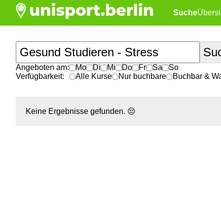
Suche
Übersi
Angeboten am:
Mo
Di
Mi
Do
Fr
Sa
So
Verfügbarkeit:
Alle Kurse
Nur buchbare
Buchbar & War
Keine Ergebnisse gefunden.
😔