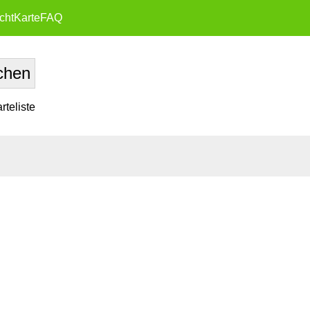
cht
Karte
FAQ
teliste