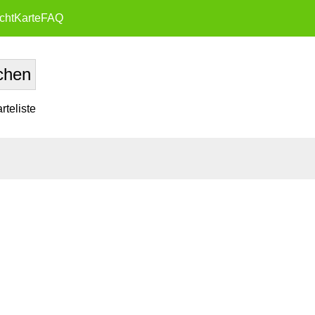
cht
Karte
FAQ
teliste