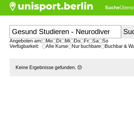
Suche
Übersi
Angeboten am:
Mo
Di
Mi
Do
Fr
Sa
So
Verfügbarkeit:
Alle Kurse
Nur buchbare
Buchbar & War
Keine Ergebnisse gefunden.
😔