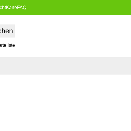
cht
Karte
FAQ
teliste