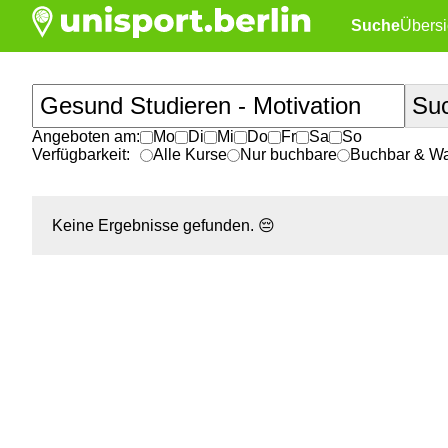
Suche
Übersi
Angeboten am:
Mo
Di
Mi
Do
Fr
Sa
So
Verfügbarkeit:
Alle Kurse
Nur buchbare
Buchbar & War
Keine Ergebnisse gefunden.
😔