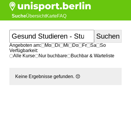
Suche
Übersicht
Karte
FAQ
Angeboten am:
Mo
Di
Mi
Do
Fr
Sa
So
Verfügbarkeit:
Alle Kurse
Nur buchbare
Buchbar & Warteliste
Keine Ergebnisse gefunden.
😔