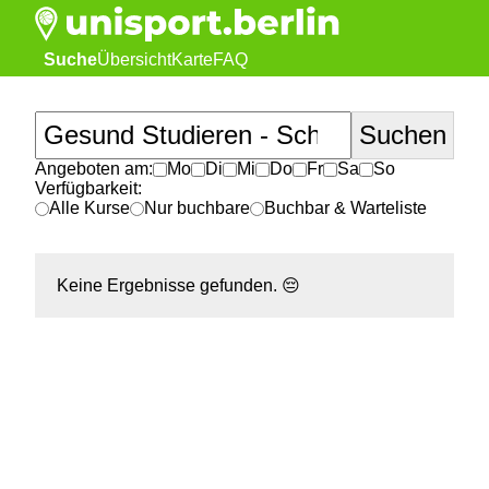
Suche
Übersicht
Karte
FAQ
Angeboten am:
Mo
Di
Mi
Do
Fr
Sa
So
Verfügbarkeit:
Alle Kurse
Nur buchbare
Buchbar & Warteliste
Keine Ergebnisse gefunden.
😔