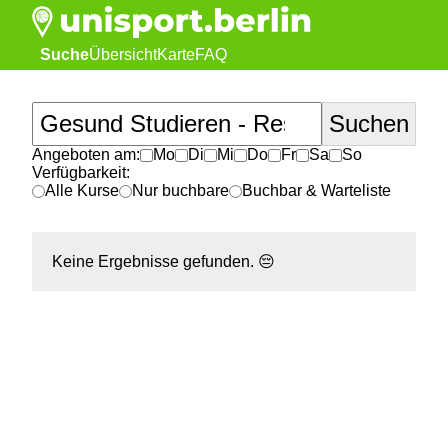
Suche
Übersicht
Karte
FAQ
Angeboten am:
Mo
Di
Mi
Do
Fr
Sa
So
Verfügbarkeit:
Alle Kurse
Nur buchbare
Buchbar & Warteliste
Keine Ergebnisse gefunden.
😔