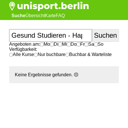
Suche
Übersicht
Karte
FAQ
Angeboten am:
Mo
Di
Mi
Do
Fr
Sa
So
Verfügbarkeit:
Alle Kurse
Nur buchbare
Buchbar & Warteliste
Keine Ergebnisse gefunden.
😔