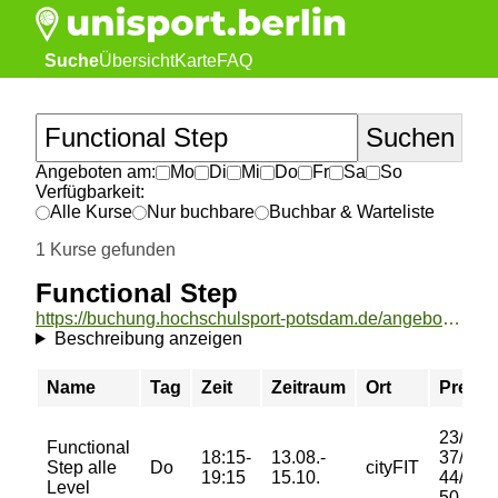
Suche
Übersicht
Karte
FAQ
Angeboten am:
Mo
Di
Mi
Do
Fr
Sa
So
Verfügbarkeit:
Alle Kurse
Nur buchbare
Buchbar & Warteliste
1 Kurse gefunden
Functional Step
https://buchung.hochschulsport-potsdam.de/angebote/aktueller_zeitraum/_Functional_Step.html
Beschreibung anzeigen
Name
Tag
Zeit
Zeitraum
Ort
Preis
23/
Functional
18:15-
13.08.-
37/
Step alle
Do
cityFIT
19:15
15.10.
44/
Level
50 €