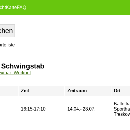
cht
Karte
FAQ
teliste
m Schwingstab
https://sport.htw-berlin.de/angebote/aktueller_zeitraum/_Flexibar_Workout_-_Training_mit_dem_Schwingstab.html
Zeit
Zeitraum
Ort
Ballettr
16:15-17:10
14.04.- 28.07.
Sporth
Treskow