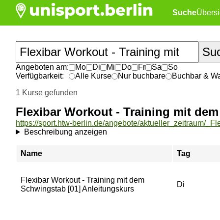
Suche
Übersi
Angeboten am:
Mo
Di
Mi
Do
Fr
Sa
So
Verfügbarkeit:
Alle Kurse
Nur buchbare
Buchbar & War
1 Kurse gefunden
Flexibar Workout - Training mit de
Beschreibung anzeigen
Name
Tag
Flexibar Workout - Training mit dem
Di
Schwingstab [01] Anleitungskurs