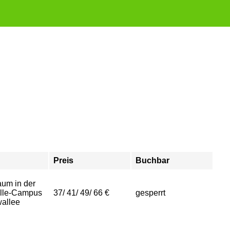
Preis
Buchbar
aum in der
alle-Campus
37/ 41/ 49/ 66 €
gesperrt
allee