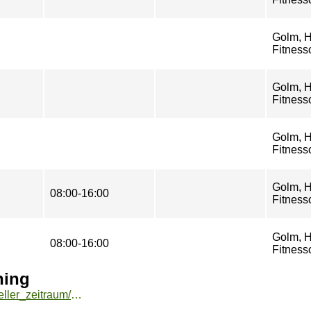
Golm, H
Fitness
Golm, H
Fitness
Golm, H
Fitness
Golm, H
08:00-16:00
Fitness
Golm, H
08:00-16:00
Fitness
ning
https://buchung.hochschulsport-potsdam.de/angebote/aktueller_zeitraum/_Fitnessclub_goFIT_Introductory_Training.html