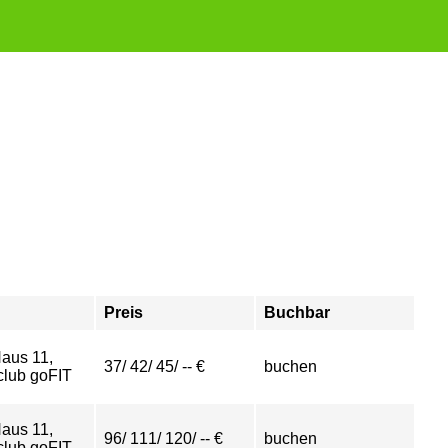
Preis
Buchbar
aus 11,
37/ 42/ 45/ -- €
buchen
club goFIT
aus 11,
96/ 111/ 120/ -- €
buchen
club goFIT