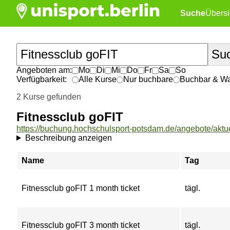
Suche
Übersi
Angeboten am:
Mo
Di
Mi
Do
Fr
Sa
So
Verfügbarkeit:
Alle Kurse
Nur buchbare
Buchbar & War
2 Kurse gefunden
Fitnessclub goFIT
Beschreibung anzeigen
Name
Tag
Fitnessclub goFIT 1 month ticket
tägl.
Fitnessclub goFIT 3 month ticket
tägl.