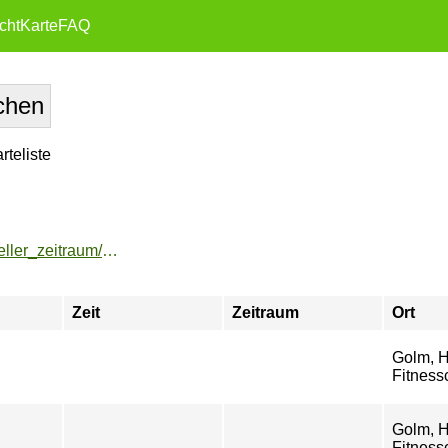
cht
Karte
FAQ
teliste
https://buchung.hochschulsport-potsdam.de/angebote/aktueller_zeitraum/_Fitnessclub_goFIT.html
Zeit
Zeitraum
Ort
Golm, H
Fitness
Golm, H
Fitness