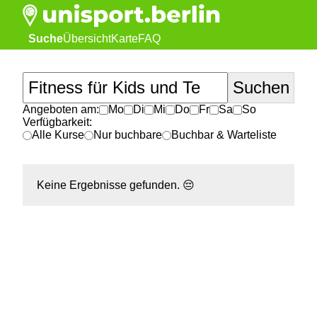
Suche
Übersicht
Karte
FAQ
Angeboten am:
Mo
Di
Mi
Do
Fr
Sa
So
Verfügbarkeit:
Alle Kurse
Nur buchbare
Buchbar & Warteliste
Keine Ergebnisse gefunden.
😔