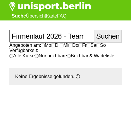
Suche
Übersicht
Karte
FAQ
Angeboten am:
Mo
Di
Mi
Do
Fr
Sa
So
Verfügbarkeit:
Alle Kurse
Nur buchbare
Buchbar & Warteliste
Keine Ergebnisse gefunden.
😔