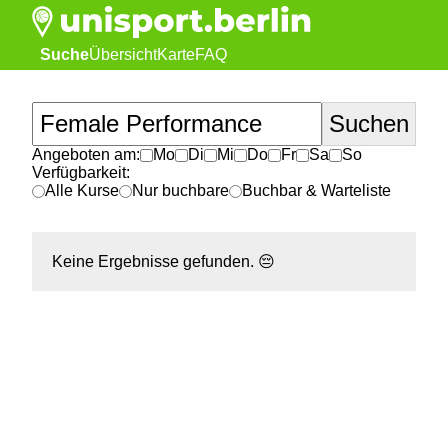
Suche
Übersicht
Karte
FAQ
Angeboten am:
Mo
Di
Mi
Do
Fr
Sa
So
Verfügbarkeit:
Alle Kurse
Nur buchbare
Buchbar & Warteliste
Keine Ergebnisse gefunden.
😔