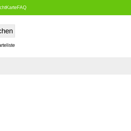
cht
Karte
FAQ
teliste