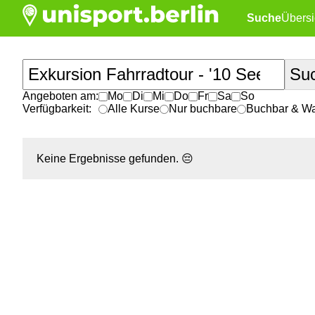
Suche
Übersi
Angeboten am:
Mo
Di
Mi
Do
Fr
Sa
So
Verfügbarkeit:
Alle Kurse
Nur buchbare
Buchbar & War
Keine Ergebnisse gefunden.
😔