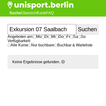
Suche
Übersicht
Karte
FAQ
Angeboten am:
Mo
Di
Mi
Do
Fr
Sa
So
Verfügbarkeit:
Alle Kurse
Nur buchbare
Buchbar & Warteliste
Keine Ergebnisse gefunden.
😔