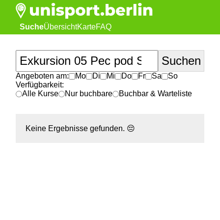
Suche
Übersicht
Karte
FAQ
Angeboten am:
Mo
Di
Mi
Do
Fr
Sa
So
Verfügbarkeit:
Alle Kurse
Nur buchbare
Buchbar & Warteliste
Keine Ergebnisse gefunden.
😔