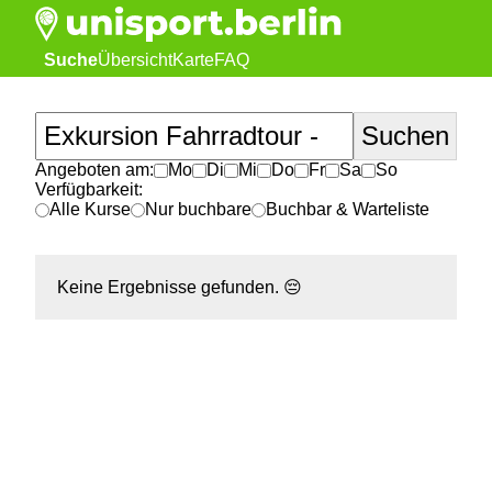
Suche
Übersicht
Karte
FAQ
Angeboten am:
Mo
Di
Mi
Do
Fr
Sa
So
Verfügbarkeit:
Alle Kurse
Nur buchbare
Buchbar & Warteliste
Keine Ergebnisse gefunden.
😔