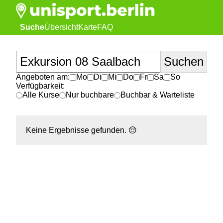
Suche
Übersicht
Karte
FAQ
Angeboten am:
Mo
Di
Mi
Do
Fr
Sa
So
Verfügbarkeit:
Alle Kurse
Nur buchbare
Buchbar & Warteliste
Keine Ergebnisse gefunden.
😔