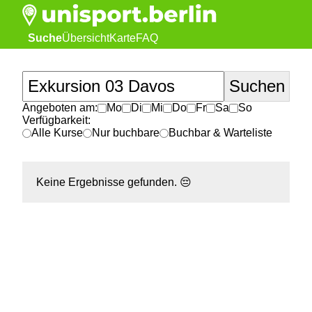
Suche
Übersicht
Karte
FAQ
Angeboten am:
Mo
Di
Mi
Do
Fr
Sa
So
Verfügbarkeit:
Alle Kurse
Nur buchbare
Buchbar & Warteliste
Keine Ergebnisse gefunden.
😔