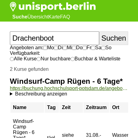
Suche
Übersicht
Karte
FAQ
Angeboten am:
Mo
Di
Mi
Do
Fr
Sa
So
Verfügbarkeit:
Alle Kurse
Nur buchbare
Buchbar & Warteliste
2 Kurse gefunden
Windsurf-Camp Rügen - 6 Tage*
https://buchung.hochschulsport-potsdam.de/angebote/aktueller_zeitraum/_Windsurf-Camp_Ruegen_-_6_Tage_.html
Beschreibung anzeigen
Name
Tag
Zeit
Zeitraum
Ort
Windsurf-
Camp
Rügen - 6
siehe
31.08.-
Wasserspor
Tage*
tägl.