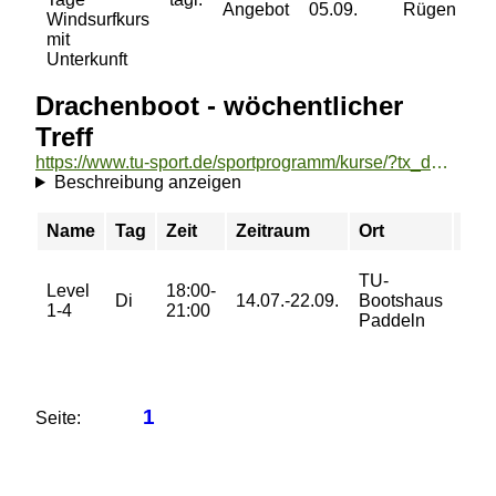
Angebot
05.09.
Rügen Pira
Windsurfkurs
mit
Unterkunft
Drachenboot - wöchentlicher
Treff
https://www.tu-sport.de/sportprogramm/kurse/?tx_dwzeh_courses%5Baction%5D=show&tx_dwzeh_courses%5BsportsDescription%5D=1722&cHash=6b914cecf25192899d14d977aa4c1dda
Beschreibung anzeigen
Name
Tag
Zeit
Zeitraum
Ort
Pre
TU-
Level
18:00-
32,
Di
14.07.-22.09.
Bootshaus
1-4
21:00
€
Paddeln
1
Seite: