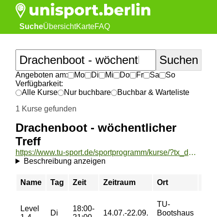
Suche
Übersicht
Karte
FAQ
Angeboten am:
Mo
Di
Mi
Do
Fr
Sa
So
Verfügbarkeit:
Alle Kurse
Nur buchbare
Buchbar & Warteliste
1 Kurse gefunden
Drachenboot - wöchentlicher
Treff
https://www.tu-sport.de/sportprogramm/kurse/?tx_dwzeh_courses%5Baction%5D=show&tx_dwzeh_courses%5BsportsDescription%5D=1722&cHash=6b914cecf25192899d14d977aa4c1dda
Beschreibung anzeigen
Name
Tag
Zeit
Zeitraum
Ort
Pre
TU-
Level
18:00-
32,
Di
14.07.-22.09.
Bootshaus