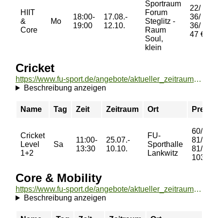
Sportraum
22/
HIIT
Forum
18:00-
17.08.-
36/
&
Mo
Steglitz -
19:00
12.10.
36/
Core
Raum
47 €
Soul,
klein
Cricket
https://www.fu-sport.de/angebote/aktueller_zeitraum/_Cricket.html
Beschreibung anzeigen
Name
Tag
Zeit
Zeitraum
Ort
Preis
60/
Cricket
FU-
11:00-
25.07.-
81/
Level
Sa
Sporthalle
13:30
10.10.
81/
1+2
Lankwitz
103 €
Core & Mobility
https://www.fu-sport.de/angebote/aktueller_zeitraum/_Core__und__Mobility.html
Beschreibung anzeigen