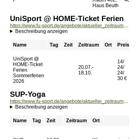
Haus Beuth
UniSport @ HOME-Ticket Ferien
https://www.fu-sport.de/angebote/aktueller_zeitraum/_UniSport___HOME-Ticket_Ferien.html
Beschreibung anzeigen
Name
Tag
Zeit
Zeitraum
Ort
Preis
B
UniSport @
14/
HOME-Ticket
20.07.-
24/
Ferien
b
18.10.
24/
Sommerferien
30 €
2026
SUP-Yoga
https://www.fu-sport.de/angebote/aktueller_zeitraum/_SUP-Yoga.html
Beschreibung anzeigen
Name
Tag
Zeit
Zeitraum
Ort