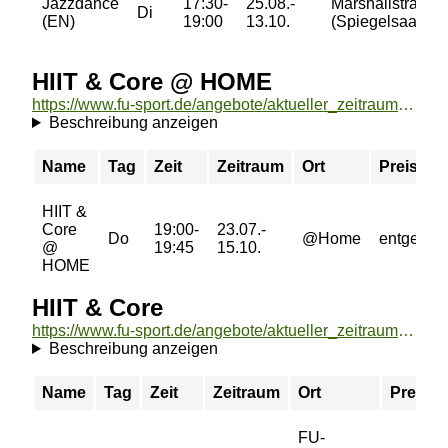
Jazzdance
17:30-
25.08.-
Marshallstraße
Di
(EN)
19:00
13.10.
(Spiegelsaal)
HIIT & Core @ HOME
https://www.fu-sport.de/angebote/aktueller_zeitraum/_HIIT__und__Core___HOME.html
Beschreibung anzeigen
Name
Tag
Zeit
Zeitraum
Ort
Preis
HIIT &
Core
19:00-
23.07.-
Do
@Home
entgeltfre
@
19:45
15.10.
HOME
HIIT & Core
https://www.fu-sport.de/angebote/aktueller_zeitraum/_HIIT__und__Core.html
Beschreibung anzeigen
Name
Tag
Zeit
Zeitraum
Ort
Preis
FU-