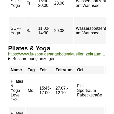
SUP-
16:30-
Wassersportzentrum
Fr
28.08.
Yoga
20:00
am Wannsee
SUP-
11:00-
Wassersportzentrum
Sa
29.08.
Yoga
14:30
am Wannsee
Pilates & Yoga
https://www.fu-sport.de/angebote/aktueller_zeitraum/_Pilates__und__Yoga.html
Beschreibung anzeigen
Name
Tag
Zeit
Zeitraum
Ort
Pre
Pilates
34/
&
FU-
15:45-
27.07.-
50/
Yoga
Mo
Sportraum
17:00
12.10.
50/
Level
Fabeckstraße
68 
1+2
Pilates