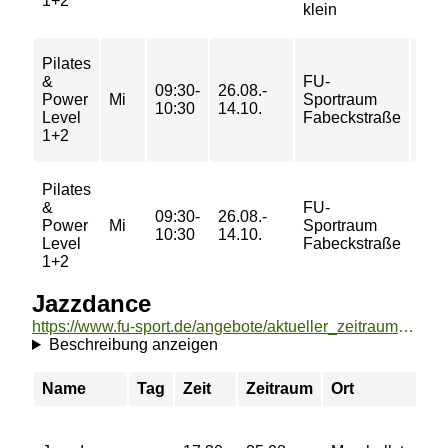
1+2
klein
Pilates
20/
&
FU-
09:30-
26.08.-
33/
Power
Mi
Sportraum
10:30
14.10.
33/
Level
Fabeckstraße
43 
1+2
Pilates
&
FU-
09:30-
26.08.-
3/ 4
Power
Mi
Sportraum
10:30
14.10.
4/ 5
Level
Fabeckstraße
1+2
Jazzdance
https://www.fu-sport.de/angebote/aktueller_zeitraum/_Jazzdance.html
Beschreibung anzeigen
Name
Tag
Zeit
Zeitraum
Ort