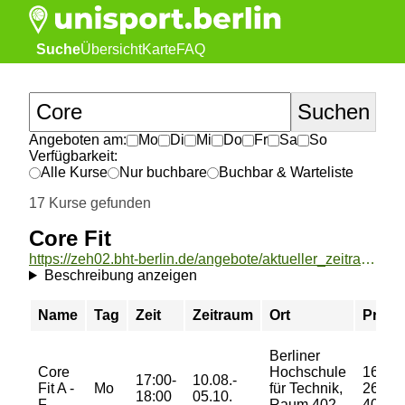
Suche
Übersicht
Karte
FAQ
Angeboten am:
Mo
Di
Mi
Do
Fr
Sa
So
Verfügbarkeit:
Alle Kurse
Nur buchbare
Buchbar & Warteliste
17 Kurse gefunden
Core Fit
https://zeh02.bht-berlin.de/angebote/aktueller_zeitraum/_Core_Fit.html
Beschreibung anzeigen
Name
Tag
Zeit
Zeitraum
Ort
Preis
Berliner
Core
Hochschule
16/
17:00-
10.08.-
Fit A -
Mo
für Technik,
26/
18:00
05.10.
F
Raum 402,
40 €