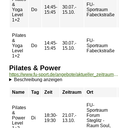
26/
&
FU-
14:45-
30.07.-
41/
Yoga
Do
Sportraum
15:45
15.10.
41/
Level
Fabeckstraße
55 
1+2
Pilates
&
FU-
14:45-
30.07.-
5/ 7
Yoga
Do
Sportraum
15:45
15.10.
7/ 9
Level
Fabeckstraße
1+2
Pilates & Power
https://www.fu-sport.de/angebote/aktueller_zeitraum/_Pilates__und__Power.html
Beschreibung anzeigen
Name
Tag
Zeit
Zeitraum
Ort
Pre
FU-
Pilates
Sportraum
18/
&
18:30-
21.07.-
Forum
29/
Power
Di
19:30
13.10.
Steglitz -
29/
Level
Raum Soul,
39 