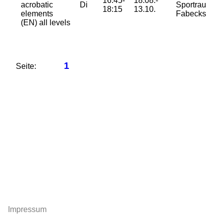
16:45-
18.08.-
acrobatic
Di
Sportraum
18:15
13.10.
elements
Fabeckstraß
(EN) all levels
1
Seite:
Impressum