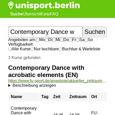
Suche
Übersicht
Karte
FAQ
Angeboten am:
Mo
Di
Mi
Do
Fr
Sa
So
Verfügbarkeit:
Alle Kurse
Nur buchbare
Buchbar & Warteliste
1 Kurse gefunden
Contemporary Dance with
acrobatic elements (EN)
https://www.fu-sport.de/angebote/aktueller_zeitraum/_Contemporary_Dance_with_acrobatic_elements__EN_.html
Beschreibung anzeigen
Name
Tag
Zeit
Zeitraum
Ort
Contemporary
Dance with
FU-