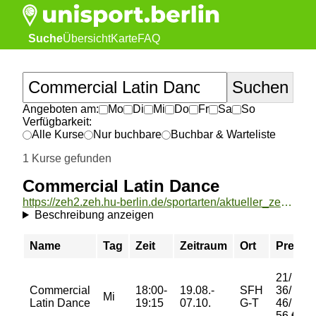
Suche
Übersicht
Karte
FAQ
Angeboten am:
Mo
Di
Mi
Do
Fr
Sa
So
Verfügbarkeit:
Alle Kurse
Nur buchbare
Buchbar & Warteliste
1 Kurse gefunden
Commercial Latin Dance
https://zeh2.zeh.hu-berlin.de/sportarten/aktueller_zeitraum/_Commercial_Latin_Dance.html
Beschreibung anzeigen
Name
Tag
Zeit
Zeitraum
Ort
Preis
21/
Commercial
18:00-
19.08.-
SFH
36/
Mi
Latin Dance
19:15
07.10.
G-T
46/
56 €