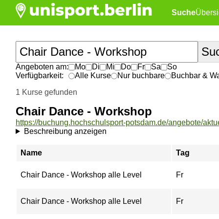
Suche
Übersi
Angeboten am:
Mo
Di
Mi
Do
Fr
Sa
So
Verfügbarkeit:
Alle Kurse
Nur buchbare
Buchbar & War
1 Kurse gefunden
Chair Dance - Workshop
Beschreibung anzeigen
Name
Tag
Chair Dance - Workshop alle Level
Fr
Chair Dance - Workshop alle Level
Fr