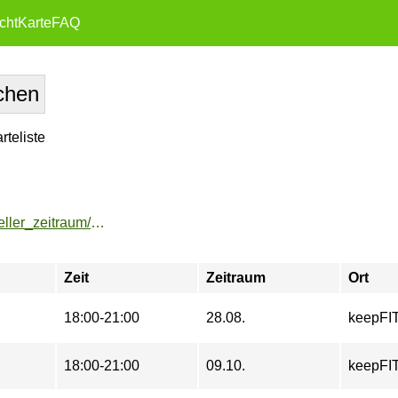
cht
Karte
FAQ
teliste
https://buchung.hochschulsport-potsdam.de/angebote/aktueller_zeitraum/_Chair_Dance_-_Workshop.html
Zeit
Zeitraum
Ort
18:00-21:00
28.08.
keepFI
18:00-21:00
09.10.
keepFI