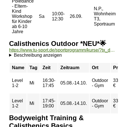
Poledance
- Eltern-
N.P.,
15/
Kind
10:00-
Wohnheim
20/
Workshop
Sa
26.09.
12:30
T3,
25/
für Kinder
Sportraum
30
ab 6-10
Jahre
Calisthenics Outdoor *NEU*🌟
https://www.tu-sport.de/sportprogramm/kurse/?tx_dwzeh_courses%5Baction%5D=show&tx_dwzeh_courses%5BsportsDescription%5D=1501&cHash=c43b8c87922bd50426787a11007cb583
Beschreibung anzeigen
Name
Tag
Zeit
Zeitraum
Ort
Preis
Level
16:30-
Outdoor
33,00
Mi
05.08.-14.10.
1-2
17:45
- Gym
€
Level
17:45-
Outdoor
33,00
Mi
05.08.-14.10.
1-2
19:00
- Gym
€
Bodyweight Training &
Calisthenics Basics