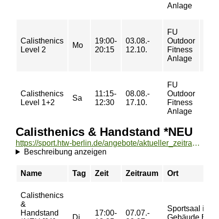
Anlage
67 €
FU
36/
Calisthenics
19:00-
03.08.-
Outdoor
53/
Mo
Level 2
20:15
12.10.
Fitness
53/
Anlage
71 €
FU
33/
Calisthenics
11:15-
08.08.-
Outdoor
49/
Sa
Level 1+2
12:30
17.10.
Fitness
49/
Anlage
67 €
Calisthenics & Handstand *NEU
https://sport.htw-berlin.de/angebote/aktueller_zeitraum/_Calisthenics__und__Handstand__NEU.html
Beschreibung anzeigen
Name
Tag
Zeit
Zeitraum
Ort
Calisthenics
&
Sportsaal im
Handstand
17:00-
07.07.-
Di
Gebäude B - 