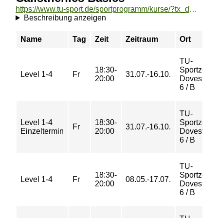
https://www.tu-sport.de/sportprogramm/kurse/?tx_dwzeh_courses%5Baction%5D=show&tx_dwzeh_courses%5BsportsDescription%5D=1711&cHash=2378c5745ded5c09de0dd0b71d2f37d5
Beschreibung anzeigen
Name
Tag
Zeit
Zeitraum
Ort
TU-
18:30-
Sportzent
Level 1-4
Fr
31.07.-16.10.
20:00
Dovestraß
6 / B
TU-
Level 1-4
18:30-
Sportzent
Fr
31.07.-16.10.
Einzeltermin
20:00
Dovestraß
6 / B
TU-
18:30-
Sportzent
Level 1-4
Fr
08.05.-17.07.
20:00
Dovestraß
6 / B