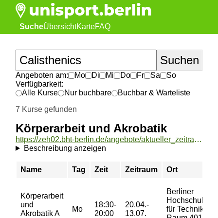
Suche
Übersicht
Karte
FAQ
Angeboten am:
Mo
Di
Mi
Do
Fr
Sa
So
Verfügbarkeit:
Alle Kurse
Nur buchbare
Buchbar & Warteliste
7 Kurse gefunden
Körperarbeit und Akrobatik
https://zeh02.bht-berlin.de/angebote/aktueller_zeitraum/_Koerperarbeit_und_Akrobatik.html
Beschreibung anzeigen
Name
Tag
Zeit
Zeitraum
Ort
Berliner
Körperarbeit
Hochschule
und
18:30-
20.04.-
Mo
für Technik,
Akrobatik A
20:00
13.07.
Raum 401,