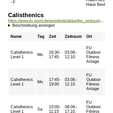
- F
Haus Beuth
Calisthenics
https://www.fu-sport.de/angebote/aktueller_zeitraum/_Calisthenics.html
Beschreibung anzeigen
Name
Tag
Zeit
Zeitraum
Ort
Pre
FU
36/
Calisthenics
16:30-
03.08.-
Outdoor
53/
Mo
Level 1
17:45
12.10.
Fitness
53/
Anlage
71 €
FU
36/
Calisthenics
17:45-
03.08.-
Outdoor
53/
Mo
Level 1
19:00
12.10.
Fitness
53/
Anlage
71 €
FU
33/
Calisthenics
10:00-
08.08.-
Outdoor
49/
Sa
Level 1
11:15
17.10.
Fitness
49/