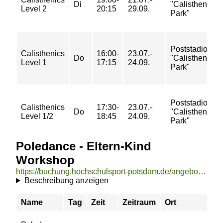
Di
"Calisthenics-
Level 2
20:15
29.09.
Park"
Poststadion
Calisthenics
16:00-
23.07.-
Do
"Calisthenics-
Level 1
17:15
24.09.
Park"
Poststadion
Calisthenics
17:30-
23.07.-
Do
"Calisthenics-
Level 1/2
18:45
24.09.
Park"
Poledance - Eltern-Kind
Workshop
https://buchung.hochschulsport-potsdam.de/angebote/aktueller_zeitraum/_Poledance_-_Eltern-Kind_Workshop.html
Beschreibung anzeigen
Name
Tag
Zeit
Zeitraum
Ort
Pr