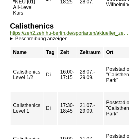
*NEU [01]
18:25
28.07.
Wilhelminenho
All-Level
Kurs
Calisthenics
https://zeh2.zeh.hu-berlin.de/sportarten/aktueller_zeitraum/_Calisthenics.html
Beschreibung anzeigen
Name
Tag
Zeit
Zeitraum
Ort
Poststadion
Calisthenics
16:00-
28.07.-
Di
"Calisthenics-
Level 1/2
17:15
29.09.
Park"
Poststadion
Calisthenics
17:30-
21.07.-
Di
"Calisthenics-
Level 1
18:45
29.09.
Park"
Poststadion
Calisthenics
19:00-
21.07.-