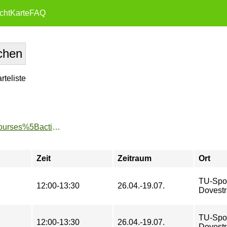
cht
Karte
FAQ
teliste
https://www.tu-sport.de/sportprogramm/kurse/?tx_dwzeh_courses%5Baction%5D=show&tx_dwzeh_courses%5BsportsDescription%5D=1666&cHash=26293f2fe7e8a46768bbdec2b8787fb9
Zeit
Zeitraum
Ort
TU-Spo
12:00-13:30
26.04.-19.07.
Dovestr
TU-Spo
12:00-13:30
26.04.-19.07.
Dovestr