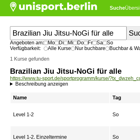
Suche
Übersi
Angeboten am:
Mo
Di
Mi
Do
Fr
Sa
So
Verfügbarkeit:
Alle Kurse
Nur buchbare
Buchbar & War
1 Kurse gefunden
Brazilian Jiu Jitsu-NoGi für alle
Beschreibung anzeigen
Name
Tag
Level 1-2
So
Level 1-2. Einzeltermine
So