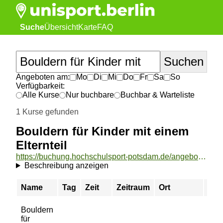
Suche
Übersicht
Karte
FAQ
Angeboten am:
Mo
Di
Mi
Do
Fr
Sa
So
Verfügbarkeit:
Alle Kurse
Nur buchbare
Buchbar & Warteliste
1 Kurse gefunden
Bouldern für Kinder mit einem
Elternteil
https://buchung.hochschulsport-potsdam.de/angebote/aktueller_zeitraum/_Bouldern_fuer_Kinder_mit_einem_Elternteil.html
Beschreibung anzeigen
Name
Tag
Zeit
Zeitraum
Ort
Pre
Bouldern
für