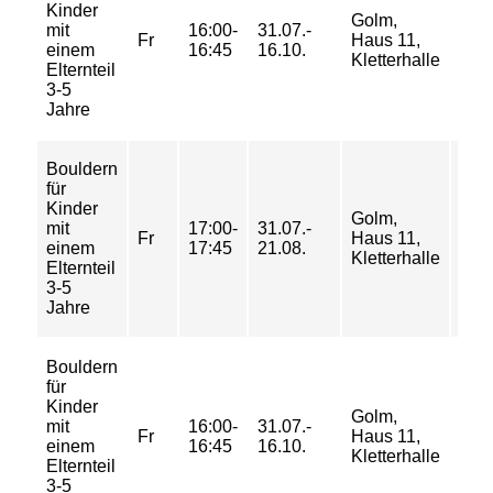
Kinder
29/
Golm,
mit
16:00-
31.07.-
46/
Fr
Haus 11,
einem
16:45
16.10.
55/
Kletterhalle
Elternteil
62 
3-5
Jahre
Bouldern
für
Kinder
12/
Golm,
mit
17:00-
31.07.-
18/
Fr
Haus 11,
einem
17:45
21.08.
22/
Kletterhalle
Elternteil
25 
3-5
Jahre
Bouldern
für
Kinder
Golm,
mit
16:00-
31.07.-
4/ 6/
Fr
Haus 11,
einem
16:45
16.10.
7/ 8
Kletterhalle
Elternteil
3-5