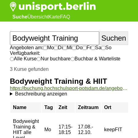
Suche
Übersicht
Karte
FAQ
Angeboten am:
Mo
Di
Mi
Do
Fr
Sa
So
Verfügbarkeit:
Alle Kurse
Nur buchbare
Buchbar & Warteliste
3 Kurse gefunden
Bodyweight Training & HIIT
https://buchung.hochschulsport-potsdam.de/angebote/aktueller_zeitraum/_Bodyweight_Training__und__HIIT.html
Beschreibung anzeigen
Name
Tag
Zeit
Zeitraum
Ort
Bodyweight
Training &
17:15-
17.08.-
Mo
keepFIT
HIIT alle
18:15
12.10.
Level