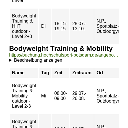
Level
Bodyweight
Training &
N.P.,
18:15-
28.07.-
HIIT
Di
Sportplatz -
19:15
13.10.
outdoor -
Outdoorgym
Level 2+3
Bodyweight Training & Mobility
https://buchung.hochschulsport-potsdam.de/angebote/aktueller_zeitraum/_Bodyweight_Training__und__Mobility.html
Beschreibung anzeigen
Name
Tag
Zeit
Zeitraum
Ort
Bodyweight
Training &
N.P.,
08:00-
29.07.-
Mobility
Mi
Sportplatz -
09:00
26.08.
outdoor -
Outdoorgym
Level 2-3
Bodyweight
Training &
N.P.,