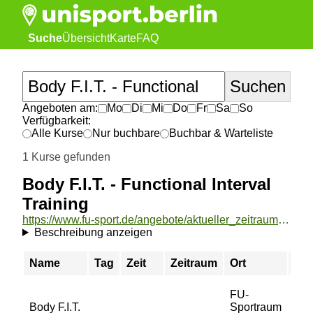
Suche
Übersicht
Karte
FAQ
Angeboten am:
Mo
Di
Mi
Do
Fr
Sa
So
Verfügbarkeit:
Alle Kurse
Nur buchbare
Buchbar & Warteliste
1 Kurse gefunden
Body F.I.T. - Functional Interval
Training
https://www.fu-sport.de/angebote/aktueller_zeitraum/_Body_F_I_T__-_Functional_Interval_Training.html
Beschreibung anzeigen
Name
Tag
Zeit
Zeitraum
Ort
Pre
FU-
Body F.I.T.
Sportraum