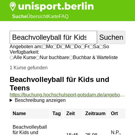
Suche
Übersicht
Karte
FAQ
Angeboten am:
Mo
Di
Mi
Do
Fr
Sa
So
Verfügbarkeit:
Alle Kurse
Nur buchbare
Buchbar & Warteliste
1 Kurse gefunden
Beachvolleyball für Kids und
Teens
https://buchung.hochschulsport-potsdam.de/angebote/aktueller_zeitraum/_Beachvolleyball_fuer_Kids_und_Teens.html
Beschreibung anzeigen
Name
Tag
Zeit
Zeitraum
Ort
Beachvolleyball
für Kids und
N.P.,