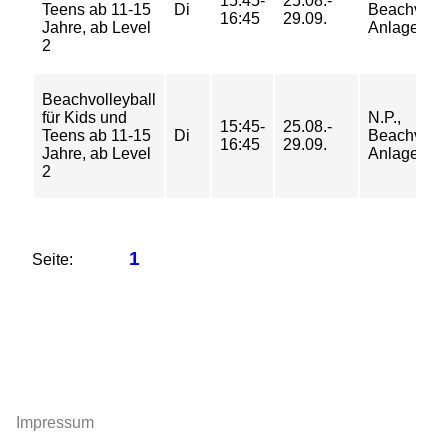
15:45-
25.08.-
Teens ab 11-15
Di
Beachvolle
16:45
29.09.
Jahre, ab Level
Anlage Fel
2
Beachvolleyball
für Kids und
N.P.,
15:45-
25.08.-
Teens ab 11-15
Di
Beachvolle
16:45
29.09.
Jahre, ab Level
Anlage Fel
2
1
Seite:
Impressum