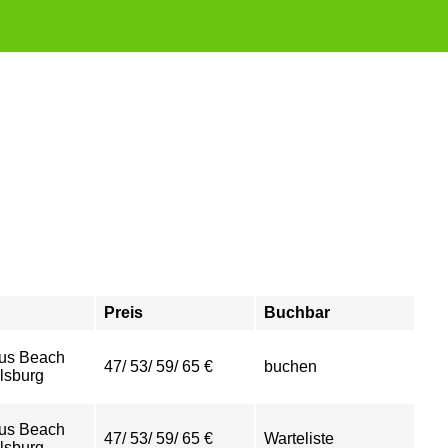
Preis
Buchbar
us Beach
47/ 53/ 59/ 65 €
buchen
sburg
us Beach
47/ 53/ 59/ 65 €
Warteliste
sburg