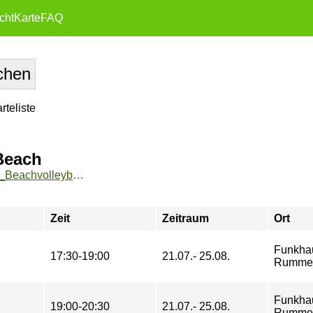
cht
Karte
FAQ
teliste
Beach
https://zeh2.zeh.hu-berlin.de/sportarten/aktueller_zeitraum/_Beachvolleyball_Technik_Funkhaus_Beach.html
Zeit
Zeitraum
Ort
Funkha
17:30-19:00
21.07.- 25.08.
Rummel
Funkha
19:00-20:30
21.07.- 25.08.
Rummel