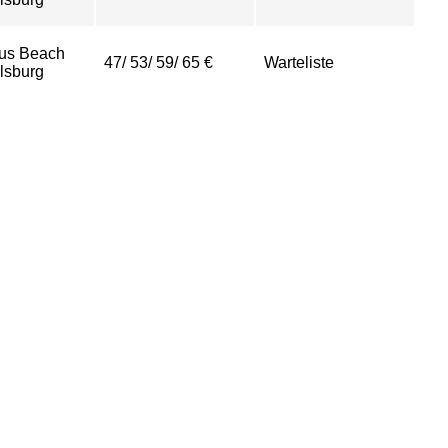
us Beach
47/ 53/ 59/ 65 €
Warteliste
sburg