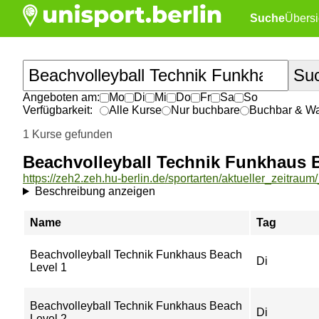
Suche
Übersi
Angeboten am:
Mo
Di
Mi
Do
Fr
Sa
So
Verfügbarkeit:
Alle Kurse
Nur buchbare
Buchbar & War
1 Kurse gefunden
Beachvolleyball Technik Funkhaus 
Beschreibung anzeigen
Name
Tag
Beachvolleyball Technik Funkhaus Beach
Di
Level 1
Beachvolleyball Technik Funkhaus Beach
Di
Level 2