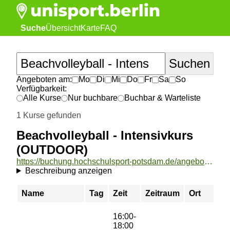
Suche
Übersicht
Karte
FAQ
Angeboten am:
Mo
Di
Mi
Do
Fr
Sa
So
Verfügbarkeit:
Alle Kurse
Nur buchbare
Buchbar & Warteliste
1 Kurse gefunden
Beachvolleyball - Intensivkurs
(OUTDOOR)
https://buchung.hochschulsport-potsdam.de/angebote/aktueller_zeitraum/_Beachvolleyball_-_Intensivkurs__OUTDOOR_.html
Beschreibung anzeigen
Name
Tag
Zeit
Zeitraum
Ort
16:00-
18:00